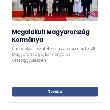
Megalakult Magyarország
Kormánya
Ünnepélyes eskütétellel hivatalosan is felállt
Magyarország új kormánya az
Országgyűlésben.
Tovább