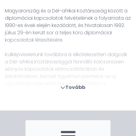
Magyarország és a Dél-afrikai Köztársaság között a
diplomáciai kapcsolatok felvételének a folyamata az
1990-es évek elején kezdődött, és hivatalosan 1992.
július 29-én került sor a teljes körű diplomáciai
kapcsolatok létesítésére.
Külképviseletünk továbbra is elkötelezetten dolgozik
a Dél-afrikai Köztársasággal fennálló kölcsönösen
előnyös kapcsolatok előmozdításában és
élénkítésében, kiemelt figyelmet szentelve az új
együttműködési lehetőségek feltárására a
Tovább
gazdaság, a tudomány, a kultúra és az oktatás
területén. Munkánk során arra törekszünk, hogy a
pretoriai székhellyel rendelkező nagykövetségünk
magas színvonalon képviselje országunkat a Dél-
afrikai Köztársaság mellett Botswana, Lesotho,
Madagaszkár, Malawi, Mauritius, Namíbia, Szváziföld,
Zambia és Zimbabwe államokban is és hozzájáruljon