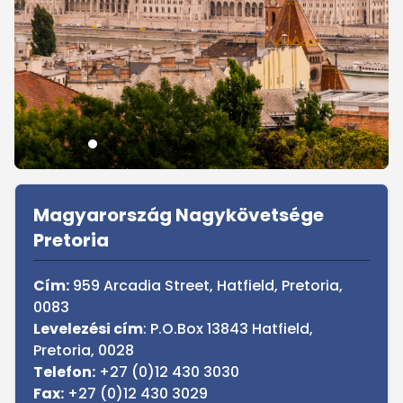
Sidebar
Magyarország Nagykövetsége
Pretoria
Cím:
959 Arcadia Street, Hatfield, Pretoria,
0083
Levelezési cím
: P.O.Box 13843 Hatfield,
Pretoria, 0028
Telefon:
+27 (0)12 430 3030
Fax:
+27 (0)12 430 3029