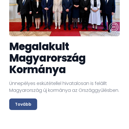
Megalakult
Magyarország
Kormánya
Ünnepélyes eskütétellel hivatalosan is felállt
Magyarország új kormánya az Országgyűlésben.
Tovább