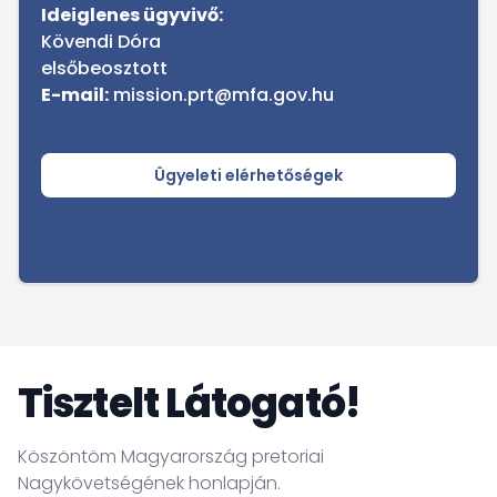
Ideiglenes ügyvivő:
Kövendi Dóra
elsőbeosztott
E-mail:
mission.prt@mfa.gov.hu
Ügyeleti elérhetőségek
Tisztelt Látogató!
Köszöntöm Magyarország pretoriai
Nagykövetségének honlapján.