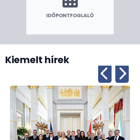
Fülöp Viktor Géza
IDŐPONTFOGLALÓ
Nagykövet
Kiemelt hírek