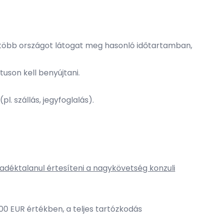
 több országot látogat meg hasonló időtartamban,
uson kell benyújtani.
. szállás, jegyfoglalás).
déktalanul értesíteni a nagykövetség konzuli
 000 EUR értékben, a teljes tartózkodás