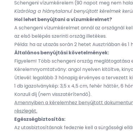
Schengeni vízumkérelem (90 napot meg nem hala
Kizárólag a hiánytalanul benyújtott kérelmek ker
Hol lehet benyújtani a vízumkérelmet?
A schengeni vízumkérelmet annál az országnál kel
az első belépés szerinti ország illetékes.
Példa: ha az utazás során 2 hetet Ausztriában és 1
Általános benyújtási követelmények:
Figyelem! Több schengeni ország meglátogatása eset
Kérelemnyomtatvány: angol nyelven kitöltve, kinyo
Útlevél: legalább 3 hónapig érvényes a tervezett kilé
1 db igazolványkép: 3,5 x 4,5 cm, fehér háttér, 6 h
Konzuli díj (nem visszatérítendő).
Amennyiben a kérelemhez benyújtott dokumentumokb
részlegét.
Egészségbiztosítás:
Az utasbiztosításnak fedeznie kell a sürgősségi ellá