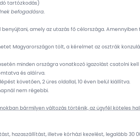
dó tartózkodás)
ülnek befogadásra.
l benyújtani, amely az utazás fő célországa. Amennyiben
 hetet Magyarországon tölt, a kérelmet az osztrák konzulát
én minden országra vonatkozó igazolást csatolni kell (pl
mtatva és aláírva.
pést követően, 2 üres oldallal, 10 éven belül kiállítva.
ónapnál nem régebbi.
an bármilyen változás történik, az ügyfél köteles hala
tást, hazaszállítást, illetve kórházi kezelést, legalább 30