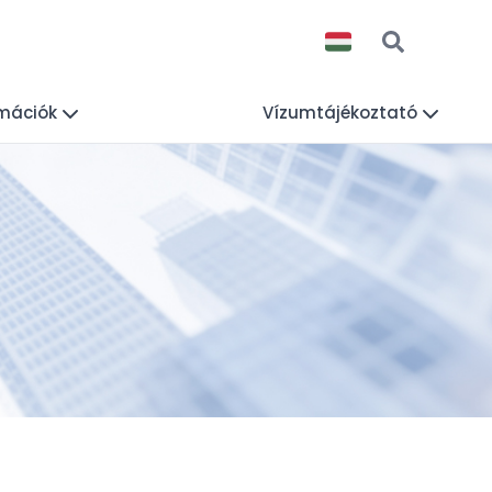
rmációk
Vízumtájékoztató