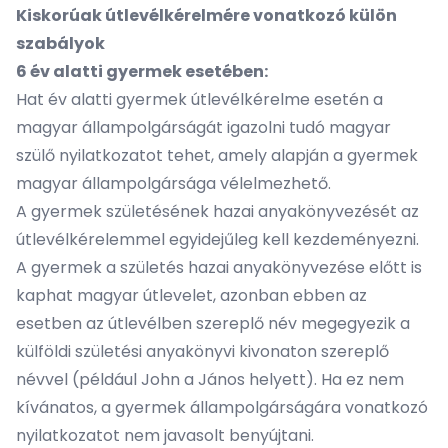
Kiskorúak útlevélkérelmére vonatkozó külön
szabályok
6 év alatti gyermek esetében:
Hat év alatti gyermek útlevélkérelme esetén a
magyar állampolgárságát igazolni tudó magyar
szülő nyilatkozatot tehet, amely alapján a gyermek
magyar állampolgársága vélelmezhető.
A gyermek születésének hazai anyakönyvezését az
útlevélkérelemmel egyidejűleg kell kezdeményezni.
A gyermek a születés hazai anyakönyvezése előtt is
kaphat magyar útlevelet, azonban ebben az
esetben az útlevélben szereplő név megegyezik a
külföldi születési anyakönyvi kivonaton szereplő
névvel (például John a János helyett). Ha ez nem
kívánatos, a gyermek állampolgárságára vonatkozó
nyilatkozatot nem javasolt benyújtani.