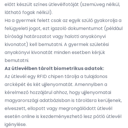
előtt készült színes útlevélfotóját (szemüveg nélkül,
látható fogak nélkül).
Ha a gyermek felett csak az egyik szülő gyakorolja a
felügyeleti jogot, ezt igazoló dokumentumot (például
bírósági határozatot vagy halotti anyakönyvi
kivonatot) kell bemutatni. A gyermek születési
anyakönyvi kivonatát minden esetben kérjük
bemutatni.
Az útlevélben tárolt biometrikus adatok:
Az útlevél egy RFID chipen tárolja a tulajdonos
arcképét és két ujjlenyomatát. Amennyiben a
kérelmező hozzájárul ahhoz, hogy ujjlenyomatai
magyarországi adatbázisban is tárolásra kerüljenek,
elveszett, ellopott vagy megrongálódott útlevél
esetén online is kezdeményezhető lesz pótló útlevél
igénylése.