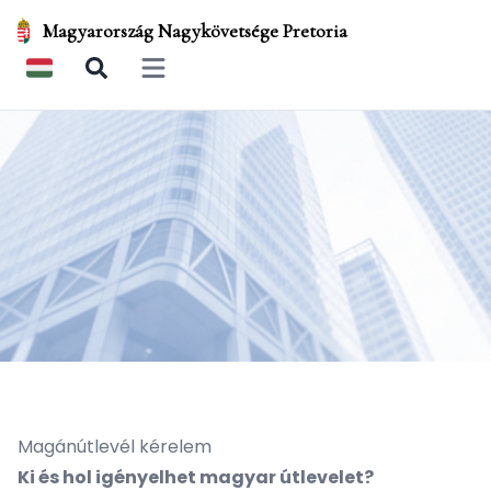
Magyarország Nagykövetsége Pretoria
Open main menu
Magánútlevél kérelem
Ki és hol igényelhet magyar útlevelet?