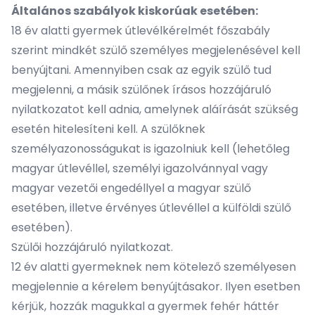
Általános szabályok kiskorúak esetében:
18 év alatti gyermek útlevélkérelmét főszabály
szerint mindkét szülő személyes megjelenésével kell
benyújtani. Amennyiben csak az egyik szülő tud
megjelenni, a másik szülőnek írásos hozzájáruló
nyilatkozatot kell adnia, amelynek aláírását szükség
esetén hitelesíteni kell. A szülőknek
személyazonosságukat is igazolniuk kell (lehetőleg
magyar útlevéllel, személyi igazolvánnyal vagy
magyar vezetői engedéllyel a magyar szülő
esetében, illetve érvényes útlevéllel a külföldi szülő
esetében).
Szülői hozzájáruló nyilatkozat
.
12 év alatti gyermeknek nem kötelező személyesen
megjelennie a kérelem benyújtásakor. Ilyen esetben
kérjük, hozzák magukkal a gyermek fehér háttér