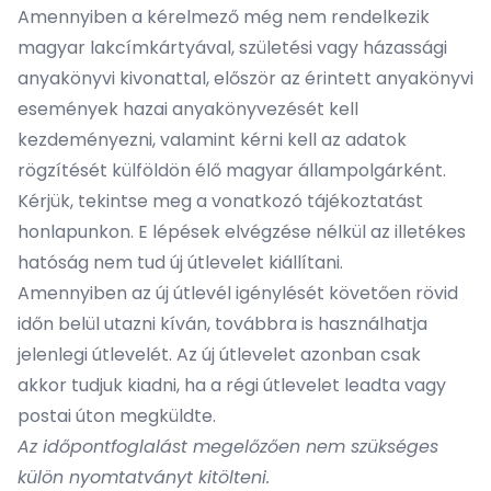
Amennyiben a kérelmező még nem rendelkezik
magyar lakcímkártyával, születési vagy házassági
anyakönyvi kivonattal, először az érintett anyakönyvi
események hazai anyakönyvezését kell
kezdeményezni, valamint kérni kell az adatok
rögzítését külföldön élő magyar állampolgárként.
Kérjük, tekintse meg a vonatkozó tájékoztatást
honlapunkon. E lépések elvégzése nélkül az illetékes
hatóság nem tud új útlevelet kiállítani.
Amennyiben az új útlevél igénylését követően rövid
időn belül utazni kíván, továbbra is használhatja
jelenlegi útlevelét. Az új útlevelet azonban csak
akkor tudjuk kiadni, ha a régi útlevelet leadta vagy
postai úton megküldte.
Az időpontfoglalást megelőzően nem szükséges
külön nyomtatványt kitölteni.