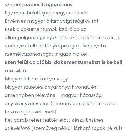
személyazonosító igazolvány
Egy éven belül lejárt magyar útlevél
Érvényes magyar állampolgársági okirat
Ezek a dokumentumok kizárólag az
állampolgárságot igazolják, ezért a kérelmezőnek
érvényes külföldi fényképes igazolvánnyal a
személyazonosságát is igazolnia kell.
Ezen felül az alábbi dokumentumokat is be kell
mutatni:
Magyar lakcímkártya, vagy
Magyar születési anyakönyvi kivonat, és –
amennyiben releváns – magyar házassági
anyakönyvi kivonat (amennyiben a kérelmező a
házassági nevét viseli)
Két darab fehér háttér előtt készült színes
útlevélfotó (szemüveg nélkül, látható fogak nélkül)