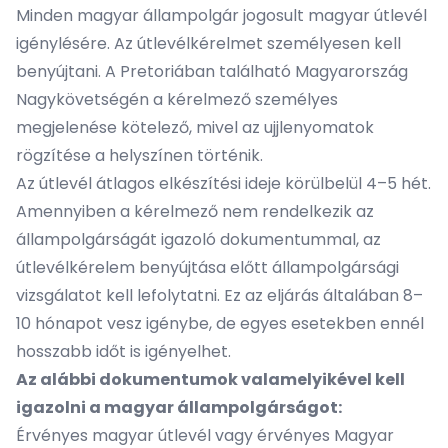
Minden magyar állampolgár jogosult magyar útlevél
igénylésére. Az útlevélkérelmet személyesen kell
benyújtani. A Pretoriában található Magyarország
Nagykövetségén a kérelmező személyes
megjelenése kötelező, mivel az ujjlenyomatok
rögzítése a helyszínen történik.
Az útlevél átlagos elkészítési ideje körülbelül 4–5 hét.
Amennyiben a kérelmező nem rendelkezik az
állampolgárságát igazoló dokumentummal, az
útlevélkérelem benyújtása előtt állampolgársági
vizsgálatot kell lefolytatni. Ez az eljárás általában 8–
10 hónapot vesz igénybe, de egyes esetekben ennél
hosszabb időt is igényelhet.
Az alábbi dokumentumok valamelyikével kell
igazolni a magyar állampolgárságot:
Érvényes magyar útlevél vagy érvényes Magyar