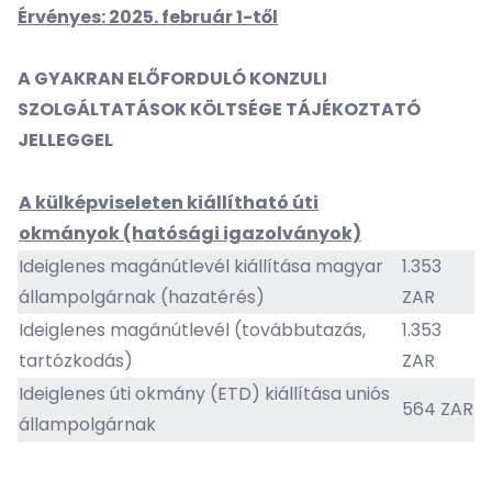
Érvényes: 2025. február 1-től
A GYAKRAN ELŐFORDULÓ KONZULI
SZOLGÁLTATÁSOK KÖLTSÉGE TÁJÉKOZTATÓ
JELLEGGEL
A külképviseleten kiállítható úti
okmányok (hatósági igazolványok)
Ideiglenes magánútlevél kiállítása magyar
1.353
állampolgárnak (hazatérés)
ZAR
Ideiglenes magánútlevél (továbbutazás,
1.353
tartózkodás)
ZAR
Ideiglenes úti okmány (ETD) kiállítása uniós
564 ZAR
állampolgárnak