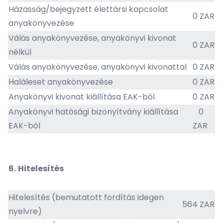
Házasság/bejegyzett élettársi kapcsolat
0 ZAR
anyakönyvezése
Válás anyakönyvezése, anyakönyvi kivonat
0 ZAR
nélkül
Válás anyakönyvezése, anyakönyvi kivonattal
0 ZAR
Haláleset anyakönyvezése
0 ZAR
Anyakönyvi kivonat kiállítása EAK-ból
0 ZAR
Anyakönyvi hatósági bizonyítvány kiállítása
0
EAK-ból
ZAR
6.
Hitelesítés
Hitelesítés (bemutatott fordítás idegen
564 ZAR
nyelvre)