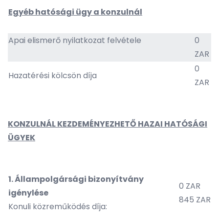
Egyéb hatósági ügy a konzulnál
Apai elismerő nyilatkozat felvétele
0
ZAR
0
Hazatérési kölcsön díja
ZAR
KONZULNÁL KEZDEMÉNYEZHETŐ HAZAI HATÓSÁGI
ÜGYEK
1.
Állampolgársági bizonyítvány
0 ZAR
igénylése
845 ZAR
Konuli közreműködés díja: