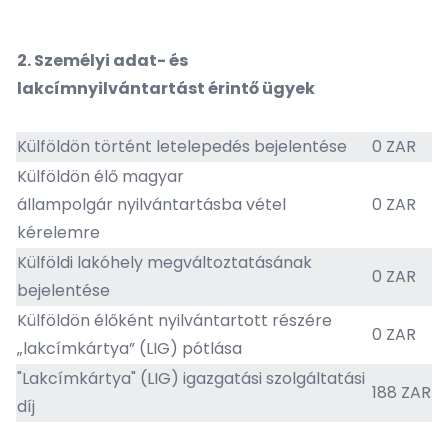
2.
Személyi adat- és
lakcímnyilvántartást érintő ügyek
Külföldön történt letelepedés bejelentése
0 ZAR
Külföldön élő magyar
állampolgár nyilvántartásba vétel
0 ZAR
kérelemre
Külföldi lakóhely megváltoztatásának
0 ZAR
bejelentése
Külföldön élőként nyilvántartott részére
0 ZAR
„lakcímkártya” (LIG) pótlása
"Lakcímkártya" (LIG) igazgatási szolgáltatási
188 ZAR
díj