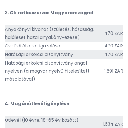
3.
Okiratbeszerzés Magyarországról
Anyakönyvi kivonat (születés, házasság,
470 ZAR
haláleset hazai anyakönyvezése)
Családi állapot igazolása
470 ZAR
Hatósági erkölcsi bizonyítvány
470 ZAR
Hatósági erkölcsi bizonyítvány angol
nyelven (a magyar nyelvű hitelesített
1.691 ZAR
másolatával)
4.
Magánútlevél igénylése
Útlevél (10 évre, 18-65 év között)
1.634 ZAR