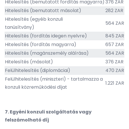
Hitelesítés (bemutatott fordítás magyarra)
376 ZAR
Hitelesítés (bemutatott másolat)
282 ZAR
Hitelesítés (egyéb konzuli
564 ZAR
tanúsítvány)
Hitelesítés (fordítás idegen nyelvre)
845 ZAR
Hitelesítés (fordítás magyarra)
657 ZAR
Hitelesítés (magánszemély aláírása)
564 ZAR
Hitelesítés (másolat)
376 ZAR
Felülhitelesítés (diplomáciai)
470 ZAR
Felülhitelesítés (miniszteri) - tartalmazza a
1.221 ZAR
konzuli közreműködési díjat
7.
Egyéni konzuli szolgáltatás vagy
felszámolható díj