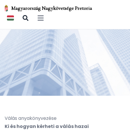
Magyarország Nagykövetsége Pretoria
Open main menu
Válás anyakönyvezése
Ki és hogyan kérheti a válás hazai