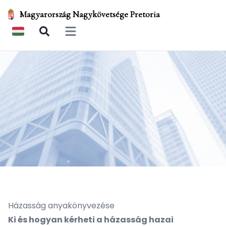
Magyarország Nagykövetsége Pretoria
Open main menu
Házasság anyakönyvezése
Ki és hogyan kérheti a házasság hazai