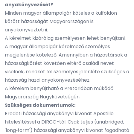
anyakönyvezését?
Minden magyar állampolgár köteles a külföldön
kötött házasságát Magyarországon is
anyakönyveztetni.
A kérelmet kizárólag személyesen lehet benyújtani.
A magyar állampolgár kérelmező személyes
megjelenése kötelező. Amennyiben a házastársak a
házasságkötést követően eltérő családi nevet
viselnek, mindkét fél személyes jelenléte szükséges a
házasság hazai anyakönyvezéséhez.
A kérelem benyújtható a Pretoriában működő
Magyarország Nagykövetségén.
Szükséges dokumentumok:
Eredeti házassági anyakönyvi kivonat Apostille
hitelesítéssel a DIRCO-tól. Csak teljes (unabridged,
'long‑form') házassági anyakönyvi kivonat fogadható