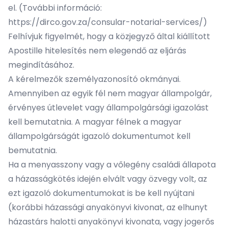
el. (További információ:
https://dirco.gov.za/consular-notarial-services/
)
Felhívjuk figyelmét, hogy a közjegyző által kiállított
Apostille hitelesítés nem elegendő az eljárás
megindításához.
A kérelmezők személyazonosító okmányai.
Amennyiben az egyik fél nem magyar állampolgár,
érvényes útlevelet vagy állampolgársági igazolást
kell bemutatnia. A magyar félnek a magyar
állampolgárságát igazoló dokumentumot kell
bemutatnia.
Ha a menyasszony vagy a vőlegény családi állapota
a házasságkötés idején elvált vagy özvegy volt, az
ezt igazoló dokumentumokat is be kell nyújtani
(korábbi házassági anyakönyvi kivonat, az elhunyt
házastárs halotti anyakönyvi kivonata, vagy jogerős