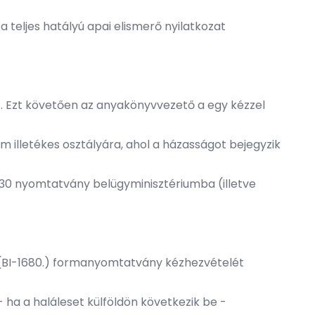
 teljes hatályú apai elismerő nyilatkozat
. Ezt követően az anyakönyvvezető a egy kézzel
 illetékes osztályára, ahol a házasságot bejegyzik
-130 nyomtatvány belügyminisztériumba (illetve
e (BI-1680.) formanyomtatvány kézhezvételét
 ha a haláleset külföldön következik be -