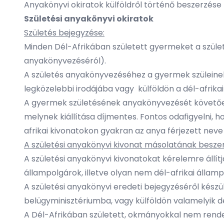
Anyakönyvi okiratok külföldről történő beszerzése
Születési anyakönyvi okiratok
Születés bejegyzése:
Minden Dél-Afrikában született gyermeket a születé
anyakönyvezéséról).
A születés anyakönyvezéséhez a gyermek szüleinek,
legközelebbi irodájába vagy külföldön a dél-afrika
A gyermek születésének anyakönyvezését követően á
melynek kiállítása díjmentes. Fontos odafigyelni, 
afrikai kivonatokon gyakran az anya férjezett nev
A születési anyakönyvi kivonat másolatának besze
A születési anyakönyvi kivonatokat kérelemre állít
állampolgárok, illetve olyan nem dél-afrikai állam
A születési anyakönyvi eredeti bejegyzéséről kész
belügyminisztériumba, vagy külföldön valamelyik dél
A Dél-Afrikában született, okmányokkal nem rendelk