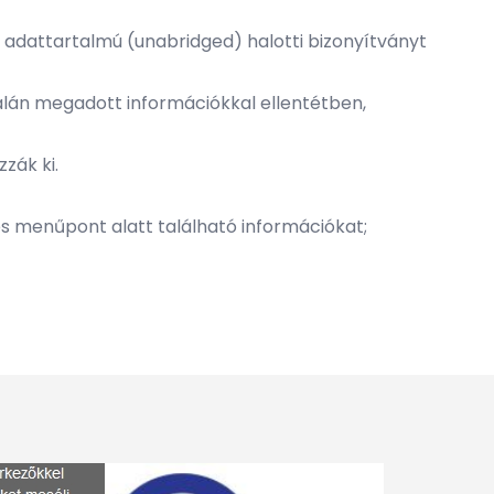
es adattartalmú (unabridged) halotti bizonyítványt
dalán megadott információkkal ellentétben,
zák ki.
ces menűpont alatt található információkat;