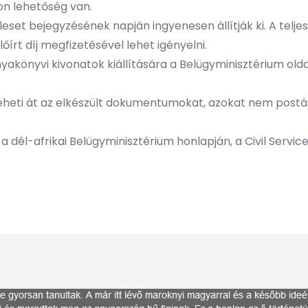
on lehetőség van.
áleset bejegyzésének napján ingyenesen állítják ki. A telj
írt díj megfizetésével lehet igényelni.
anyakönyvi kivonatok kiállítására a Belügyminisztérium ol
eheti át az elkészült dokumentumokat, azokat nem postáz
a dél-afrikai Belügyminisztérium honlapján, a Civil Servi