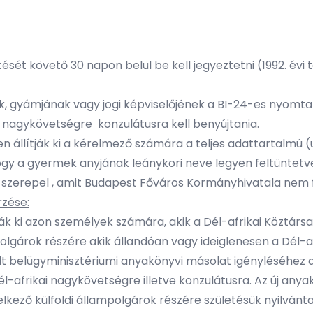
sét követő 30 napon belül be kell jegyeztetni (1992. évi 
 gyámjának vagy jogi képviselőjének a BI-24-es nyomtatv
i nagykövetségre konzulátusra kell benyújtania.
llítják ki a kérelmező számára a teljes adattartalmú (u
hogy a gyermek anyjának leánykori neve legyen feltüntetve
e szerepel , amit Budapest Főváros Kormányhivatala nem
rzése:
ják ki azon személyek számára, akik a Dél-afrikai Köztársa
polgárok részére akik állandóan vagy ideiglenesen a Dél-
ült belügyminisztériumi anyakönyvi másolat igényléséhez
-afrikai nagykövetségre illetve konzulátusra. Az új anyak
ező külföldi állampolgárok részére születésük nyilvántar