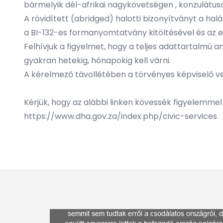
bármelyik dél-afrikai nagykövetségen , konzulátus
A rövidített (abridged) halotti bizonyítványt a hal
a BI-132-es formanyomtatvány kitöltésével és az elő
Felhívjuk a figyelmet, hogy a teljes adattartalmú 
gyakran hetekig, hónapokig kell várni.
A kérelmező távollétében a törvényes képviselő v
Kérjük, hogy az alábbi linken kövessék figyelemmel 
https://www.dha.gov.za/index.php/civic-services