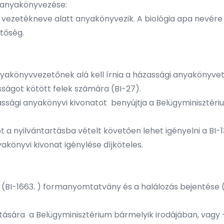
 anyakönyvezése:
vezetékneve alatt anyakönyvezik. A biológia apa nevére a
tőség.
yakönyvvezetőnek alá kell írnia a házassági anyakönyvet
asságot kötött felek számára (BI-27).
sági anyakönyvi kivonatot benyújtja a Belügyminisztérium
t a nyilvántartásba vételt követően lehet igényelni a BI
akönyvi kivonat igénylése díjköteles.
és (BI-1663. ) formanyomtatvány és a halálozás bejentés
jtására a Belügyminisztérium bármelyik irodájában, vagy -