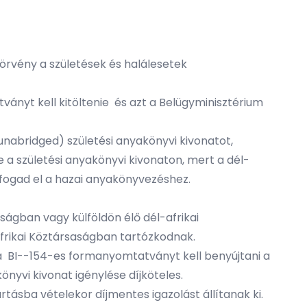
törvény a születések és halálesetek
ányt kell kitöltenie és azt a Belügyminisztérium
nabridged) születési anyakönyvi kivonatot,
 a születési anyakönyvi kivonaton, mert a dél-
 fogad el a hazai anyakönyvezéshez.
ságban vagy külföldön élő dél-afrikai
afrikai Köztársaságban tartózkodnak.
 a BI--154-es formanyomtatványt kell benyújtani a
önyvi kivonat igénylése díjköteles.
tásba vételekor díjmentes igazolást állítanak ki.