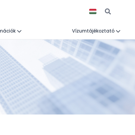
rmációk
Vízumtájékoztató