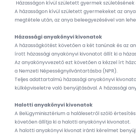
Házasságon kívül született gyermek születésének
A házasságon kívül született gyermekeket az anya 
megtétele után, az anya beleegyezésével van lehe
Házassági anyakönyvi kivonatok
A házasságkötést követően a két tanúnak és az an
írott házassági anyakönyvi kivonatot állít ki a ház
Az anyakönyvvezető ezt követően a kézzel írt házas
a Nemzeti Népességnyilvántartásba (NPR).
Teljes adattartalmú házassági anyakönyvi kivonato
külképviseletre való benyújtásával. A házassági any
Halotti anyakönyvi kivonatok
A Belügyminisztérium a halálesetről szóló értesít
követően állítja ki a halotti anyakönyvi kivonatot.
A halotti anyakönyvi kivonat iránti kérelmet benyú