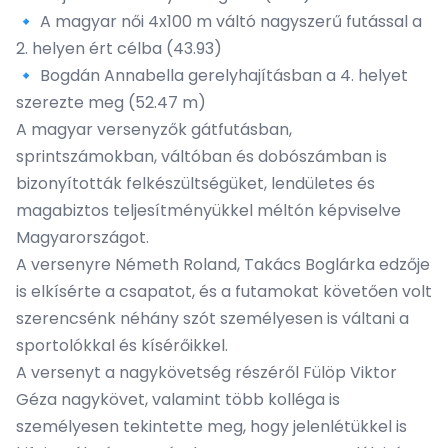
🔹 A magyar női 4x100 m váltó nagyszerű futással a
2. helyen ért célba (43.93)
🔹 Bogdán Annabella gerelyhajításban a 4. helyet
szerezte meg (52.47 m)
A magyar versenyzők gátfutásban,
sprintszámokban, váltóban és dobószámban is
bizonyították felkészültségüket, lendületes és
magabiztos teljesítményükkel méltón képviselve
Magyarországot.
A versenyre Németh Roland, Takács Boglárka edzője
is elkísérte a csapatot, és a futamokat követően volt
szerencsénk néhány szót személyesen is váltani a
sportolókkal és kísérőikkel.
A versenyt a nagykövetség részéről Fülöp Viktor
Géza nagykövet, valamint több kolléga is
személyesen tekintette meg, hogy jelenlétükkel is