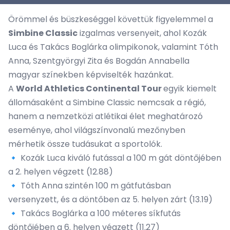
Örömmel és büszkeséggel követtük figyelemmel a
Simbine Classic
izgalmas versenyeit, ahol Kozák
Luca és Takács Boglárka olimpikonok, valamint Tóth
Anna, Szentgyörgyi Zita és Bogdán Annabella
magyar színekben képviselték hazánkat.
A
World Athletics Continental Tour
egyik kiemelt
állomásaként a Simbine Classic nemcsak a régió,
hanem a nemzetközi atlétikai élet meghatározó
eseménye, ahol világszínvonalú mezőnyben
mérhetik össze tudásukat a sportolók.
🔹 Kozák Luca kiváló futással a 100 m gát döntőjében
a 2. helyen végzett (12.88)
🔹 Tóth Anna szintén 100 m gátfutásban
versenyzett, és a döntőben az 5. helyen zárt (13.19)
🔹 Takács Boglárka a 100 méteres síkfutás
döntőjében a 6. helyen végzett (11.27)