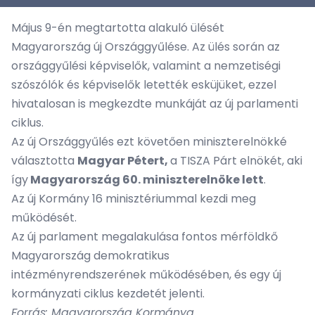
Május 9-én megtartotta alakuló ülését
Magyarország új Országgyűlése. Az ülés során az
országgyűlési képviselők, valamint a nemzetiségi
szószólók és képviselők letették esküjüket, ezzel
hivatalosan is megkezdte munkáját az új parlamenti
ciklus.
Az új Országgyűlés ezt követően miniszterelnökké
választotta
Magyar Pétert,
a TISZA Párt elnökét, aki
így
Magyarország 60. miniszterelnöke lett
.
Az új Kormány 16 minisztériummal kezdi meg
működését.
Az új parlament megalakulása fontos mérföldkő
Magyarország demokratikus
intézményrendszerének működésében, és egy új
kormányzati ciklus kezdetét jelenti.
Forrás: Magyarország Kormánya