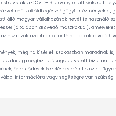
en elkövetők a COVID-19 járvány miatt kialakult hel
 közvetlenül külföldi egészségügyi intézményeket
alatt álló magyar vállalkozások nevét felhasználó 
éssel (általában arcvédő maszkokkal), amelyeket 
, az eszközök azonban különféle indokokra való h
kmények, még ha kísérleti szakaszban maradnak is,
r gazdaság megbízhatóságába vetett bizalmat a kül
sek, érdeklődések kezelése során fokozott figyel
ovábbi információra vagy segítségre van szükség,