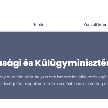
Hírek
Konzuli info
sági és Külügyminiszté
vány miatt kialakult helyzetben ismeretlen elkövetők egé
azdasági társaságok sérelmére csalást kísérelnek meg el