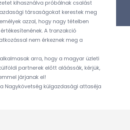
yzetet kihasználva próbálnak csalást
, gazdasági társaságokat kerestek meg
személyek azzal, hogy nagy tételben
értékesítenének. A tranzakció
ivatkozással nem érkeznek meg a
 alkalmasak arra, hogy a magyar üzleti
földi partnerek előtt aláássák, kérjük,
emmel járjanak el!
 a Nagykövetség külgazdasági attaséja