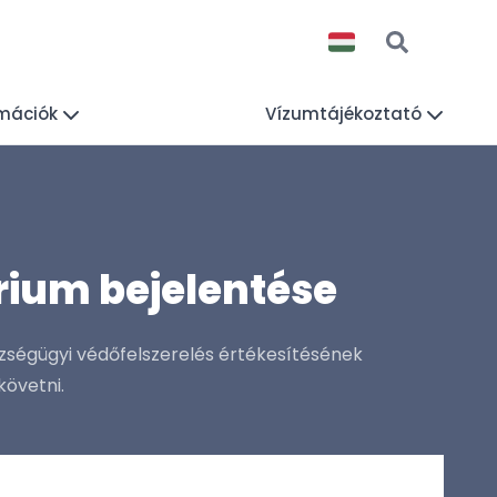
rmációk
Vízumtájékoztató
rium bejelentése
szségügyi védőfelszerelés értékesítésének
követni.